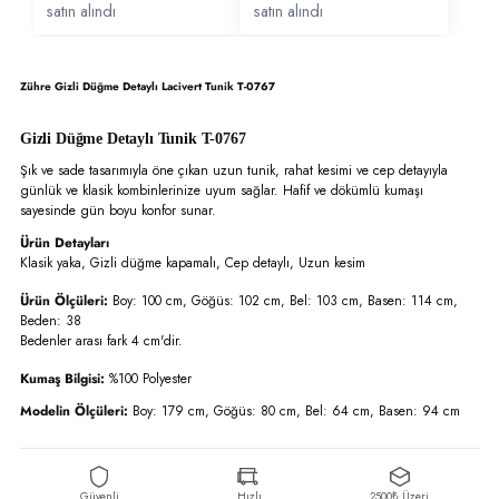
satın alındı
satın alındı
Zühre Gizli Düğme Detaylı Lacivert Tunik T-0767
Gizli Düğme Detaylı Tunik T-0767
Şık ve sade tasarımıyla öne çıkan uzun tunik, rahat kesimi ve cep detayıyla
günlük ve klasik kombinlerinize uyum sağlar. Hafif ve dökümlü kumaşı
sayesinde gün boyu konfor sunar.
Ürün Detayları
Klasik yaka, Gizli düğme kapamalı, Cep detaylı, Uzun kesim
Ürün Ölçüleri:
Boy: 100 cm, Göğüs: 102 cm, Bel: 103 cm, Basen: 114 cm,
Beden: 38
Bedenler arası fark 4 cm'dir.
Kumaş Bilgisi:
%100 Polyester
Modelin Ölçüleri:
Boy: 179 cm, Göğüs: 80 cm, Bel: 64 cm, Basen: 94 cm
Güvenli
Hızlı
2500₺ Üzeri