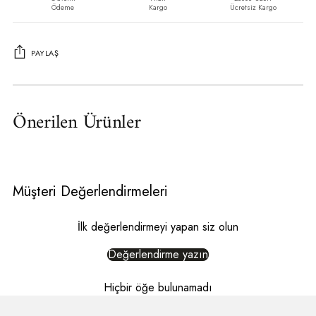
Ödeme
Kargo
Ücretsiz Kargo
PAYLAŞ
Ürün
sepete
Önerilen Ürünler
ekleniyor
Müşteri Değerlendirmeleri
İlk değerlendirmeyi yapan siz olun
Değerlendirme yazın
Hiçbir öğe bulunamadı