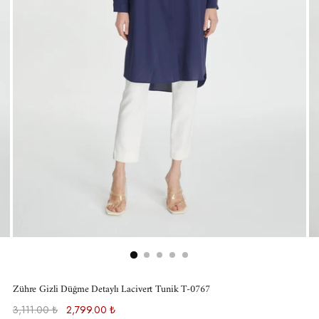
Zühre Gizli Düğme Detaylı Lacivert Tunik T-0767
Normal
3,111.00 ₺
2,799.00 ₺