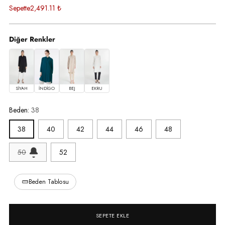
fiyat
Sepette
2,491.11 ₺
Diğer Renkler
SİYAH
İNDİGO
BEJ
EKRU
Beden:
38
38
40
42
44
46
48
50
52
Beden Tablosu
SEPETE EKLE