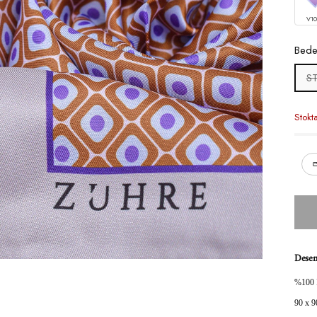
V1
Bed
S
Stokt
Desen
%100 Po
90 x 9