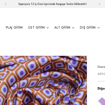
Siparişiniz 1-3 İş Günü İçerisinde Kargoya Teslim Edilecektir!
PLAJ GIYIM
ÜST GIYIM
ALT GIYIM
DIŞ GIYIM
Desen
Norm
459.
fiyat
Diğe