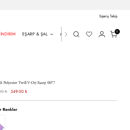
Sipariş Takip
0
İNDIRIM
EŞARP & ŞAL
AKSESUAR
li Polyester Twill V-Orj Eşarp 0077
al
00 ₺
349.00 ₺
r Renkler