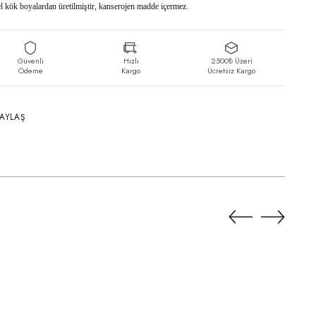
el kök boyalardan üretilmiştir, kanserojen madde içermez.
Güvenli
Hızlı
2500₺ Üzeri
Ödeme
Kargo
Ücretsiz Kargo
PAYLAŞ
te
iyor