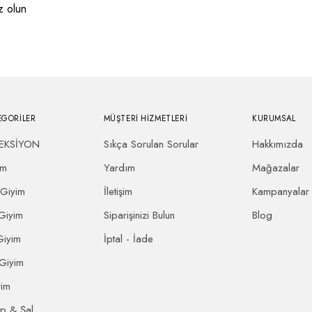
z olun
ı
EGORİLER
MÜŞTERİ HİZMETLERİ
KURUMSAL
EKSİYON
Sıkça Sorulan Sorular
Hakkımızda
ım
Yardım
Mağazalar
 Giyim
İletişim
Kampanyalar
Giyim
Siparişinizi Bulun
Blog
Giyim
İptal - İade
 Giyim
rim
rp & Şal