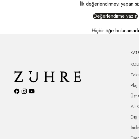
İlk değerlendirmeyi yapan si
Değerlendirme yazın
Hiçbir öğe bulunamad
KAT
KOL
Tak
Plaj
Üst 
Alt 
Dış
İndi
Eşa