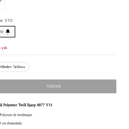
0
en:
STD
TD
a yok
Beden Tablosu
TÜKENDI
li Polyester Twill Eşarp 0077 V13
lyester ile üretilmiştir.
0 cm ebatındadır.